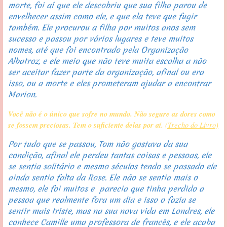
morte, foi aí que ele descobriu que sua filha parou de 
envelhecer assim como ele, e que ela teve que fugir 
também. Ele procurou a filha por muitos anos sem 
sucesso e passou por vários lugares e teve muitos 
nomes, até que foi encontrado pela Organização 
Albatroz, e ele meio que não teve muita escolha a não 
ser aceitar fazer parte da organização, afinal ou era 
isso, ou a morte e eles prometeram ajudar a encontrar 
Marion.
Você não é o único que sofre no mundo. Não segure as dores como 
se fossem preciosas. Tem o suficiente delas por aí. 
(Trecho do Livro)
Por tudo que se passou, Tom não gostava da sua 
condição, afinal ele perdeu tantas coisas e pessoas, ele 
se sentia solitário e mesmo séculos tendo se passado ele 
ainda sentia falta da Rose. Ele não se sentia mais o 
mesmo, ele foi muitos e  parecia que tinha perdido a 
pessoa que realmente fora um dia e isso o fazia se 
sentir mais triste, mas na sua nova vida em Londres, ele 
conhece Camille uma professora de francês, e ele acaba 