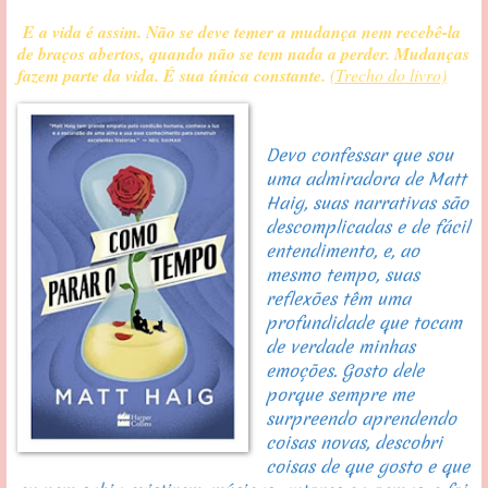
E a vida é assim. Não se deve temer a mudança nem recebê-la
de braços abertos, quando não se tem nada a perder. Mudanças
fazem parte da vida. É sua única constante.
(Trecho do livro)
Devo confessar que sou 
uma admiradora de Matt 
Haig, suas narrativas são 
descomplicadas e de fácil 
entendimento, e, ao 
mesmo tempo, suas 
reflexões têm uma 
profundidade que tocam 
de verdade minhas 
emoções. Gosto dele 
porque sempre me 
surpreendo aprendendo 
coisas novas, descobri 
coisas de que gosto e que 