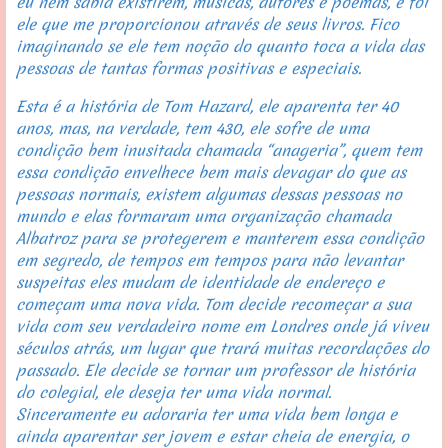
eu nem sabia existirem, músicas, autores e poemas, e foi 
ele que me proporcionou através de seus livros. Fico 
imaginando se ele tem noção do quanto toca a vida das 
pessoas de tantas formas positivas e especiais.
Esta é a história de Tom Hazard, ele aparenta ter 40 
anos, mas, na verdade, tem 430, ele sofre de uma 
condição bem inusitada chamada “anageria”, quem tem 
essa condição envelhece bem mais devagar do que as 
pessoas normais, existem algumas dessas pessoas no 
mundo e elas formaram uma organização chamada 
Albatroz para se protegerem e manterem essa condição 
em segredo, de tempos em tempos para não levantar 
suspeitas eles mudam de identidade de endereço e 
começam uma nova vida. Tom decide recomeçar a sua 
vida com seu verdadeiro nome em Londres onde já viveu 
séculos atrás, um lugar que trará muitas recordações do 
passado. Ele decide se tornar um professor de história 
do colegial, ele deseja ter uma vida normal. 
Sinceramente eu adoraria ter uma vida bem longa e 
ainda aparentar ser jovem e estar cheia de energia, o 