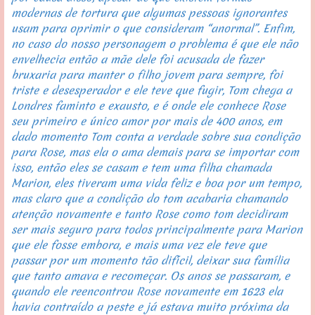
modernas de tortura que algumas pessoas ignorantes 
usam para oprimir o que consideram “anormal”. Enfim, 
no caso do nosso personagem o problema é que ele não 
envelhecia então a mãe dele foi acusada de fazer 
bruxaria para manter o filho jovem para sempre, foi 
triste e desesperador e ele teve que fugir, Tom chega a 
Londres faminto e exausto, e é onde ele conhece Rose 
seu primeiro e único amor por mais de 400 anos, em 
dado momento Tom conta a verdade sobre sua condição 
para Rose, mas ela o ama demais para se importar com 
isso, então eles se casam e tem uma filha chamada 
Marion, eles tiveram uma vida feliz e boa por um tempo, 
mas claro que a condição do tom acabaria chamando 
atenção novamente e tanto Rose como tom decidiram 
ser mais seguro para todos principalmente para Marion 
que ele fosse embora, e mais uma vez ele teve que 
passar por um momento tão difícil, deixar sua família 
que tanto amava e recomeçar. Os anos se passaram, e 
quando ele reencontrou Rose novamente em 1623 ela 
havia contraído a peste e já estava muito próxima da 