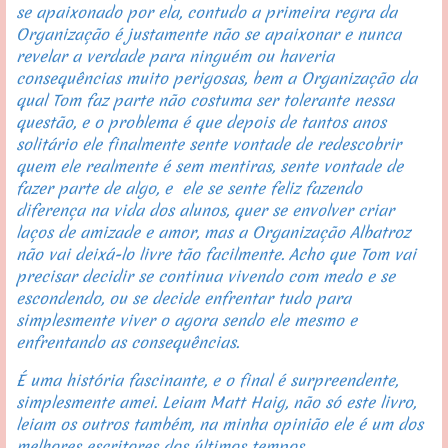
se apaixonado por ela, contudo a primeira regra da 
Organização é justamente não se apaixonar e nunca 
revelar a verdade para ninguém ou haveria 
consequências muito perigosas, bem a Organização da 
qual Tom faz parte não costuma ser tolerante nessa 
questão, e o problema é que depois de tantos anos 
solitário ele finalmente sente vontade de redescobrir 
quem ele realmente é sem mentiras, sente vontade de 
fazer parte de algo, e  ele se sente feliz fazendo 
diferença na vida dos alunos, quer se envolver criar 
laços de amizade e amor, mas a Organização Albatroz 
não vai deixá-lo livre tão facilmente. Acho que Tom vai 
precisar decidir se continua vivendo com medo e se 
escondendo, ou se decide enfrentar tudo para 
simplesmente viver o agora sendo ele mesmo e 
enfrentando as consequências.
É uma história fascinante, e o final é surpreendente, 
simplesmente amei. Leiam Matt Haig, não só este livro, 
leiam os outros também, na minha opinião ele é um dos 
melhores escritores dos últimos tempos.