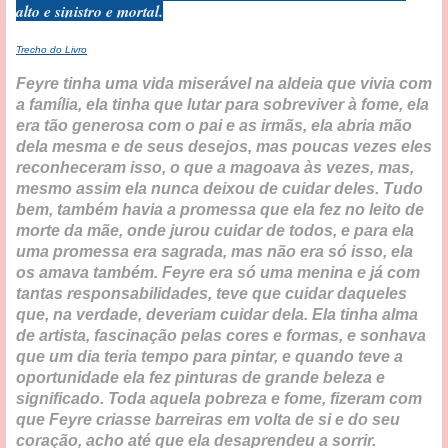
alto e sinistro e mortal.
Trecho do Livro
Feyre tinha uma vida miserável na aldeia que vivia com
a família, ela tinha que lutar para sobreviver à fome, ela
era tão generosa com o pai e as irmãs, ela abria mão
dela mesma e de seus desejos, mas poucas vezes eles
reconheceram isso, o que a magoava às vezes, mas,
mesmo assim ela nunca deixou de cuidar deles. Tudo
bem, também havia a promessa que ela fez no leito de
morte da mãe, onde jurou cuidar de todos, e para ela
uma promessa era sagrada, mas não era só isso, ela
os amava também. Feyre era só uma menina e já com
tantas responsabilidades, teve que cuidar daqueles
que, na verdade, deveriam cuidar dela. Ela tinha alma
de artista, fascinação pelas cores e formas, e sonhava
que um dia teria tempo para pintar, e quando teve a
oportunidade ela fez pinturas de grande beleza e
significado. Toda aquela pobreza e fome, fizeram com
que Feyre criasse barreiras em volta de si e do seu
coração, acho até que ela desaprendeu a sorrir.