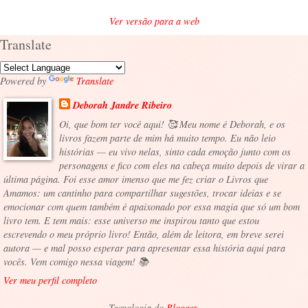
Ver versão para a web
Translate
Powered by
Translate
Deborah Jandre Ribeiro
Oi, que bom ter você aqui! 🥰 Meu nome é Deborah, e os
livros fazem parte de mim há muito tempo. Eu não leio
histórias — eu vivo nelas, sinto cada emoção junto com os
personagens e fico com eles na cabeça muito depois de virar a
última página. Foi esse amor imenso que me fez criar o Livros que
Amamos: um cantinho para compartilhar sugestões, trocar ideias e se
emocionar com quem também é apaixonado por essa magia que só um bom
livro tem. E tem mais: esse universo me inspirou tanto que estou
escrevendo o meu próprio livro! Então, além de leitora, em breve serei
autora — e mal posso esperar para apresentar essa história aqui para
vocês. Vem comigo nessa viagem! 📚
Ver meu perfil completo
Tecnologia do
Blogger
.