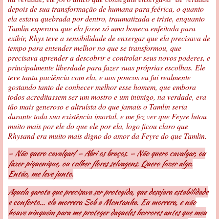
depois de sua transformação de humana para feérica, o quanto
ela estava quebrada por dentro, traumatizada e triste, enquanto
Tamlin esperava que ela fosse só uma boneca enfeitada para
exibir, Rhys teve a sensibilidade de enxergar que ela precisava de
tempo para entender melhor no que se transformou, que
precisava aprender a descobrir e controlar seus novos poderes, e
principalmente liberdade para fazer suas próprias escolhas. Ele
teve tanta paciência com ela, e aos poucos eu fui realmente
gostando tanto de conhecer melhor esse homem, que embora
todos acreditassem ser um mostro e um inimigo, na verdade, era
tão mais generoso e altruísta do que jamais o Tamlin seria
durante toda sua existência imortal, e me fez ver que Feyre lutou
muito mais por ele do que ele por ela, logo ficou claro que
Rhysand era muito mais digno do amor da Feyre do que Tamlin.
— Não quero cavalgar! — Abri os braços. — Não quero cavalgar, ou
fazer piquenique, ou colher flores selvagens. Quero fazer algo.
Então, me leve junto.
Aquela garota que precisava ser protegida, que desejara estabilidade
e conforto... ela morrera Sob a Montanha. Eu morrera, e não
houve ninguém para me proteger daqueles horrores antes que meu