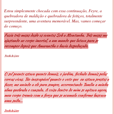
Estou simplesmente chocada com essa continuação, Feyre, a
quebradora de maldição e quebradora de feitiços, totalmente
surpreendente, uma aventura memorável. Mas, vamos começar
do começo.
Fazia três meses desde os eventos Sob a Montanha. Três meses me
ajustando ao corpo imortal, a um mundo que lutava para se
recompor depois que Amarantha o havia despedaçado.
Trecho do Livro
O sol poente estava quente demais, o jardim, fechado demais pelas
cercas vivas. Tão inescapável quanto o voto que eu estava prestes a
fazer, me unindo a ele para sempre, acorrentando Tamlin a minha
alma quebrada e cansada. A coisa dentro de mim se agitava agora,
meu corpo tremia com a força que se acumula conforme buscava
uma saída...
Trecho do Livro