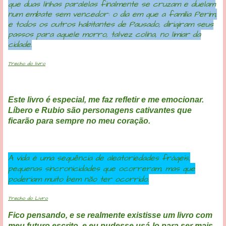
que duas linhas paralelas finalmente se cruzam e duelam
num embate sem vencedor: o dia em que a família Perim,
e todos os outros habitantes de Pausado, dirigiram seus
passos para aquele morro, talvez colina, no limiar da
cidade.
Trecho do livro
Este livro é especial, me faz refletir e me emocionar.
Líbero e Rubio são personagens cativantes que
ficarão para sempre no meu coração.
A vida é uma sequência de aleatoriedades frágeis,
pequenas sincronicidades que ocorreram, mas que
poderiam muito bem não ter ocorrido.
Trecho do Livro
Fico pensando, e se realmente existisse um livro com
meu futuro escrito, e eu pudesse usá-lo para ser mais