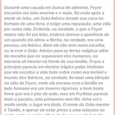
Durante uma caçada em busca de alimento, Feyre
encontra um lobo enorme e o mata. Na noite após a
morte do lobo, um Grão-feérico invade sua casa no
formato de uma ferra, e exige uma reparação, uma vida
por outra vida. Entenda, na verdade, o que a Feyre
matou não foi um lobo, embora tivesse a aparência de
um quando ela atirou a flecha, na verdade, era uma
pessoa, um feérico. Bem ela não teve outra escolha,
ou ia com o Grão- feérico para as terras mágicas além
da muralha que os separavam dos humanos, ou
morreria ali mesmo na frente de sua família. O que a
princípio parecia um destino trágico pelas histórias
que ela escutou a vida toda sobre como era terrível o
mundo dos feéricos, na verdade, foi mais uma bênção
na vida da Feyre, onde ela morava com a família no
lado humano era um inverno rigoroso, e bom havia
fome que era o pior de tudo, mas em Prythian parecia
mais o paraíso, uma primavera sem fim, tinha sol e
muito verde, o lugar era lindo. O nome do Grão-mestre
é Tamlin, e apesar de estar preso a uma máscara no