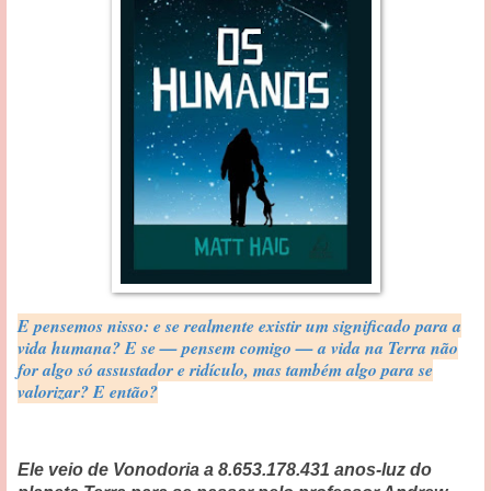
E pensemos nisso: e se realmente existir um significado para a
vida humana? E se — pensem comigo — a vida na Terra não
for algo só assustador e ridículo, mas também algo para se
valorizar? E então?
Ele veio de Vonodoria a 8.653.178.431 anos-luz do