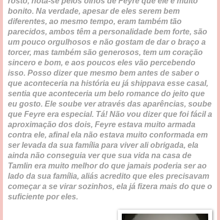
rosto, nota-se pelos olhos de Feyre que ele é muito
bonito. Na verdade, apesar de eles serem bem
diferentes, ao mesmo tempo, eram também tão
parecidos, ambos têm a personalidade bem forte, são
um pouco orgulhosos e não gostam de dar o braço a
torcer, mas também são generosos, tem um coração
sincero e bom, e aos poucos eles vão percebendo
isso. Posso dizer que mesmo bem antes de saber o
que aconteceria na história eu já shippava esse casal,
sentia que aconteceria um belo romance do jeito que
eu gosto. Ele soube ver através das aparências, soube
que Feyre era especial. Tá! Não vou dizer que foi fácil a
aproximação dos dois, Feyre estava muito armada
contra ele, afinal ela não estava muito conformada em
ser levada da sua família para viver ali obrigada, ela
ainda não conseguia ver que sua vida na casa de
Tamlin era muito melhor do que jamais poderia ser ao
lado da sua família, aliás acredito que eles precisavam
começar a se virar sozinhos, ela já fizera mais do que o
suficiente por eles.