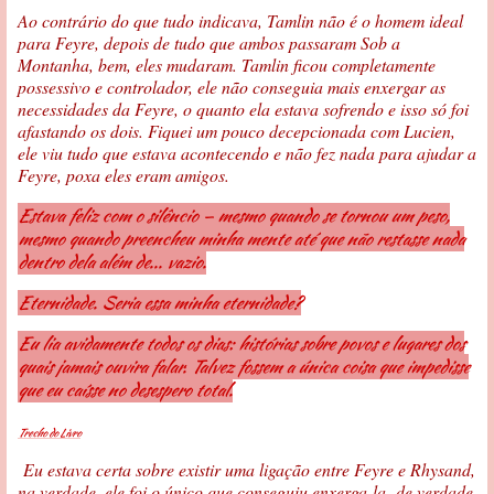
Ao contrário do que tudo indicava, Tamlin não é o homem ideal
para Feyre, depois de tudo que ambos passaram Sob a
Montanha, bem, eles mudaram. Tamlin ficou completamente
possessivo e controlador, ele não conseguia mais enxergar as
necessidades da Feyre, o quanto ela estava sofrendo e isso só foi
afastando os dois. Fiquei um pouco decepcionada com Lucien,
ele viu tudo que estava acontecendo e não fez nada para ajudar a
Feyre, poxa eles eram amigos.
Estava feliz com o silêncio — mesmo quando se tornou um peso,
mesmo quando preencheu minha mente até que não restasse nada
dentro dela além de... vazio.
Eternidade. Seria essa minha eternidade?
Eu lia avidamente todos os dias: histórias sobre povos e lugares dos
quais jamais ouvira falar. Talvez fossem a única coisa que impedisse
que eu caísse no desespero total.
Trecho do Livro
Eu estava certa sobre existir uma ligação entre Feyre e Rhysand,
na verdade, ele foi o único que conseguiu enxerga-la de verdade