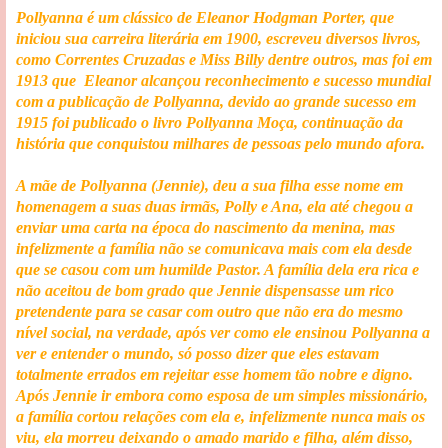
Pollyanna é um clássico de Eleanor Hodgman Porter, que
iniciou sua carreira literária em 1900, escreveu diversos livros,
como Correntes Cruzadas e Miss Billy dentre outros, mas foi em
1913 que Eleanor alcançou reconhecimento e sucesso mundial
com a publicação de Pollyanna, devido ao grande sucesso em
1915 foi publicado o livro Pollyanna Moça, continuação da
história que conquistou milhares de pessoas pelo mundo afora.
A mãe de Pollyanna (Jennie), deu a sua filha esse nome em
homenagem a suas duas irmãs, Polly e Ana, ela até chegou a
enviar uma carta na época do nascimento da menina, mas
infelizmente a família não se comunicava mais com ela desde
que se casou com um humilde Pastor. A família dela era rica e
não aceitou de bom grado que Jennie dispensasse um rico
pretendente para se casar com outro que não era do mesmo
nível social, na verdade, após ver como ele ensinou Pollyanna a
ver e entender o mundo, só posso dizer que eles estavam
totalmente errados em rejeitar esse homem tão nobre e digno.
Após Jennie ir embora como esposa de um simples missionário,
a família cortou relações com ela e, infelizmente nunca mais os
viu, ela morreu deixando o amado marido e filha, além disso,