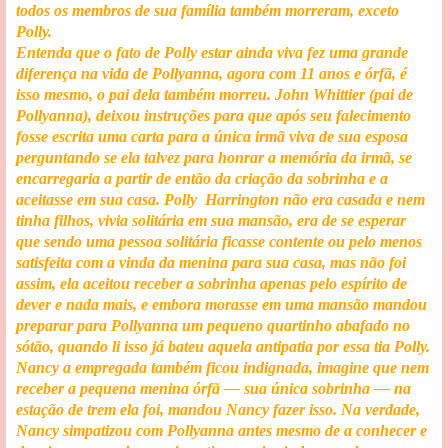
todos os membros de sua família também morreram, exceto
Polly.
Entenda que o fato de Polly estar ainda viva fez uma grande
diferença na vida de Pollyanna, agora com 11 anos e órfã, é
isso mesmo, o pai dela também morreu. John Whittier (pai de
Pollyanna), deixou instruções para que após seu falecimento
fosse escrita uma carta para a única irmã viva de sua esposa
perguntando se ela talvez para honrar a memória da irmã, se
encarregaria a partir de então da criação da sobrinha e a
aceitasse em sua casa. Polly Harrington não era casada e nem
tinha filhos, vivia solitária em sua mansão, era de se esperar
que sendo uma pessoa solitária ficasse contente ou pelo menos
satisfeita com a vinda da menina para sua casa, mas não foi
assim, ela aceitou receber a sobrinha apenas pelo espírito de
dever e nada mais, e embora morasse em uma mansão mandou
preparar para Pollyanna um pequeno quartinho abafado no
sótão, quando li isso já bateu aquela antipatia por essa tia Polly.
Nancy a empregada também ficou indignada, imagine que nem
receber a pequena menina órfã — sua única sobrinha — na
estação de trem ela foi, mandou Nancy fazer isso. Na verdade,
Nancy simpatizou com Pollyanna antes mesmo de a conhecer e