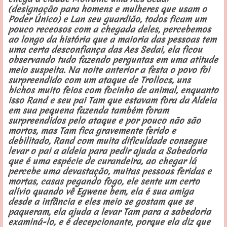
(designação para homens e mulheres que usam o
Poder Único) e Lan seu guardião, todos ficam um
pouco receosos com a chegada deles, percebemos
ao longo da história que a maioria das pessoas tem
uma certa desconfiança das Aes Sedai, ela ficou
observando tudo fazendo perguntas em uma atitude
meio suspeita. Na noite anterior a festa o povo foi
surpreendido com um ataque de Trollocs, uns
bichos muito feios com focinho de animal, enquanto
isso Rand e seu pai Tam que estavam fora da Aldeia
em sua pequena fazenda também foram
surpreendidos pelo ataque e por pouco não são
mortos, mas Tam fica gravemente ferido e
debilitado, Rand com muita dificuldade consegue
levar o pai a aldeia para pedir ajuda a Sabedoria
que é uma espécie de curandeira, ao chegar lá
percebe uma devastação, muitas pessoas feridas e
mortas, casas pegando fogo, ele sente um certo
alívio quando vê Egwene bem, ela é sua amiga
desde a infância e eles meio se gostam que se
paqueram, ela ajuda a levar Tam para a sabedoria
examiná-lo, e é decepcionante, porque ela diz que