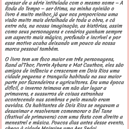
apesar de a série intitulada com o mesmo nome — A
Roda do Tempo — ser ótima, na minha opinião o
livro é muito melhor, já que nos proporciona uma
visão muito mais detalhada de toda a obra, e cá
entre nós, na nossa imaginação, as histórias, assim
como seus personagens e cenários ganham sempre
um aspecto mais mágico, profundo e incrível e por
esse motivo acaba deixando um pouco da nossa
marca pessoal também.
O livro tem um foco maior em três personagens,
Rand al'Thor, Perrin Aybara e Mat Cauthon, eles são
amigos de infância e cresceram em Dois Rios uma
cidade pequena e tranquila habitada na sua maior
parte por fazendeiros e agricultores. Era uma época
difícil, o inverno teimava em não dar lugar a
primavera, e sussurros de coisas estranhas
acontecendo nas sombras e pelo mundo eram
ouvidos. Os habitantes de Dois Rios se negavam a
desanimar e resolveram comemorar o Bel Tane
(festival de primavera) com uma festa com direito a
menestrel e música. Poucos dias antes desse evento,
chega à cidade Moiraine uma Aes Sedai