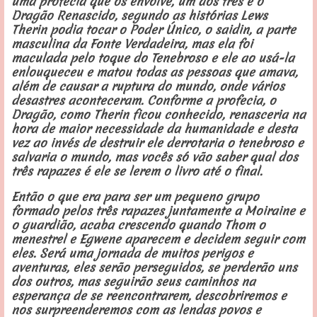
uma profecia que os envolve, um dos três é o
Dragão Renascido, segundo as histórias Lews
Therin podia tocar o Poder Único, o saidin, a parte
masculina da Fonte Verdadeira, mas ela foi
maculada pelo toque do Tenebroso e ele ao usá-la
enlouqueceu e matou todas as pessoas que amava,
além de causar a ruptura do mundo, onde vários
desastres aconteceram. Conforme a profecia, o
Dragão, como Therin ficou conhecido, renasceria na
hora de maior necessidade da humanidade e desta
vez ao invés de destruir ele derrotaria o tenebroso e
salvaria o mundo, mas vocês só vão saber qual dos
três rapazes é ele se lerem o livro até o final.
Então o que era para ser um pequeno grupo
formado pelos três rapazes juntamente a Moiraine e
o guardião, acaba crescendo quando Thom o
menestrel e Egwene aparecem e decidem seguir com
eles. Será uma jornada de muitos perigos e
aventuras, eles serão perseguidos, se perderão uns
dos outros, mas seguirão seus caminhos na
esperança de se reencontrarem, descobriremos e
nos surpreenderemos com as lendas povos e