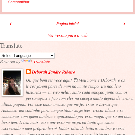
Compartilhar
‹
›
Página inicial
Ver versão para a web
Translate
Powered by
Translate
Deborah Jandre Ribeiro
Oi, que bom ter você aqui! 🥰 Meu nome é Deborah, e os
livros fazem parte de mim há muito tempo. Eu não leio
histórias — eu vivo nelas, sinto cada emoção junto com os
personagens e fico com eles na cabeça muito depois de virar a
última página. Foi esse amor imenso que me fez criar o Livros que
Amamos: um cantinho para compartilhar sugestões, trocar ideias e se
emocionar com quem também é apaixonado por essa magia que só um bom
livro tem. E tem mais: esse universo me inspirou tanto que estou
escrevendo o meu próprio livro! Então, além de leitora, em breve serei
autora — e mal posso esperar para apresentar essa história aqui para