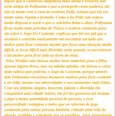
depois que a conheceu simpatizou mais ainda e resolveu que
seria amiga de Pollyanna e que a protegeria como pudesse, ela
não ia muito com a cara da senhora Polly, achava que ela era
muito séria, ríspida e fechada. Como a tia Polly não estava
muito disposta a ouvir o que a sobrinha tinha a dizer, Pollyanna
ficou muito mais próxima de Nancy e acabou contando para
ela sobre o Jogo Do Contente, explicou que foi seu pai que a
ensinou e consistia basicamente em encontrar em tudo um
motivo para ficar contente mesmo que fosse uma situação muito
difícil, se fosse difícil mais divertido seria quando se encontrasse
o tal motivo para ficar feliz ao invés de triste.
John Whittier não deixou muitos bens materiais para a filha,
apenas alguns livros, mas na minha opinião, ele deixou a coisa
mais valiosa que poderia, o Jogo do Contente, porque através
dele Pollyanna encontrou inúmeros motivos para ficar contente
e ser feliz, mesmo nas adversidades e nos momentos mais tristes.
Com seu jeitinho simples, inocente, falante e divertido ela
conquistou uma cidade inteira, ela foi tão generosa em ensinar
o jogo a maior quantidade possível de pessoas, e essa
generosidade contagiou a todos que ao saberem do jogo
contavam para outras pessoas também, criando uma rede de
alegria, gratidão e sabedoria que se espalhou. Após aprenderem