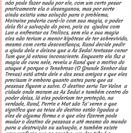
não pode fazer nada por ele, com um certo pesar
praticamente ela o desenganou, mas por sorte
ainda existia uma solução para o problema,
Moiraine poderia curá-lo com sua magia, o poder
dela foi a salvação do povo, pois os ajudou com
Lan a enfrentar os Trollocs, sem ela e sua magia
eles não teriam a menor hipótese de ter sobrevivido,
mesmo com certa desconfiança, Rand decide pedir
a ajuda dela e deixou que a As Sedai tentasse curar
Tam que já estava inconsciente. Enquanto ela faz a
magia de cura nele, revela a Rand que o motivo do
ataque é porque o Tenebroso (O Grande Senhor das
Trevas) está atrás dele e dos seus amigos e que eles
precisam ir embora quanto antes para que as
pessoas fiquem a salvo. O destino seria Tar Valon a
cidade onde moram as As Sedai e também centro do
poder delas, lá eles poderiam ter proteção, na
verdade, Rand, Perrin e Mat são Ta' veren o que
significa que as teias do destino estão ligadas a
eles de alguma forma e o que eles fizerem pode
mudar o destino de pessoas e até mesmo do mundo
para a destruição ou salvação, e também existe